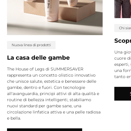
Chi si
Scopr
Nuova linea di prodotti
Una giov
La casa delle gambe
cuore d
esperti,
The House of Legs di SUMMERSAVER
una for
rappresenta un concetto olistico innovativo
tanto en
che unisce salute, estetica e benessere delle
gambe, dentro e fuori. Con tecnologie
all'avanguardia, principi attivi di alta qualità e
routine di bellezza intelligenti, stabiliamo
nuovi standard per gambe sane, una
circolazione linfatica attiva e una pelle radiosa
e bella.