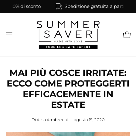
Salta
l 10% di sconto
Spedizione gratuita a partire da un va
al
contenuto
Apri
Apri
menu
di
navigazione
MAI PIÙ COSCE IRRITATE:
ECCO COME PROTEGGERTI
EFFICACEMENTE IN
ESTATE
Di Alisa Armbrecht
agosto 19, 2020