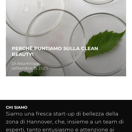
PERCHÉ PUNTIAMO SULLA CLEAN
BEAUTY!
Di Alisa Knopp
settembre 15, 2025
CHI SIAMO
Siamo una fresca start-up di bellezza della
zona di Hannover, che, insieme a un team di
esperti, tanto entusiasmo e attenzione ai