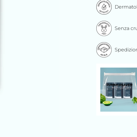
Dermatol
Senza cr
Spedizion