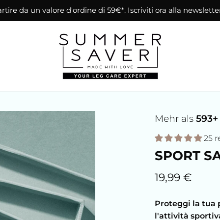
tire da un valore d'ordine di 59€*. Iscriviti ora alla newslette
Mehr als
593+
25 r
SPORT SA
19,99 €
Proteggi la tua
l'attività sportiv