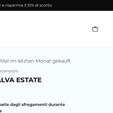
r e risparmia il 10% di sconto
APRI CAR
Mal im letzten Monat gekauft
ecensioni
LVA ESTATE
 pelle dagli sfregamenti durante
a