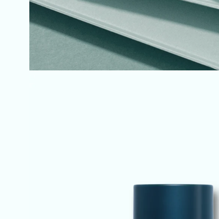
Apri
lightbox
dell'immagine