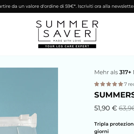
tire da un valore d'ordine di 59€*. Iscriviti ora alla newslette
Mehr als
317+
7 re
SUMMERS
51,90 €
63,9
Tripla protezion
giorni