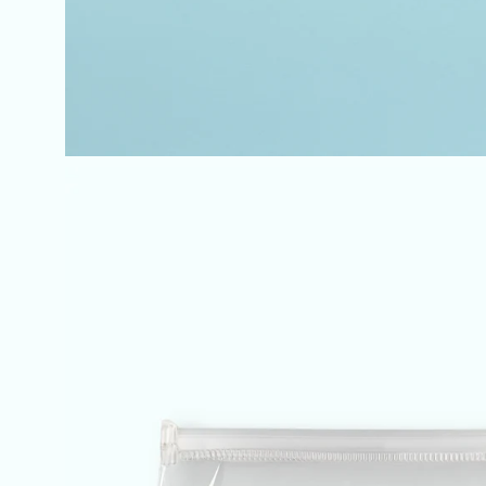
Apri
lightbox
dell'immagine