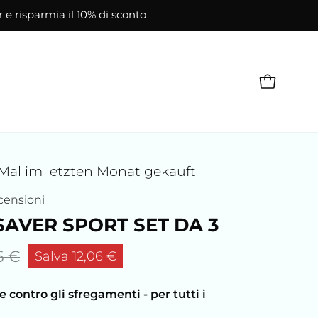
r e risparmia il 10% di sconto
APRI CAR
Mal im letzten Monat gekauft
censioni
AVER SPORT SET DA 3
6 €
Salva
12,06 €
e contro gli sfregamenti - per tutti i