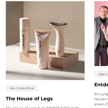
Über 
Entd
Neu Produktlinie
Ein jung
The House of Legs
Herzen 
einem E
The House of Legs by SUMMERSAVER steht