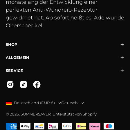
monatelang der Entwicklung einer
perfekten Anti-Wundreib-Rezeptur
gewidmet hat. Ab sofort heißt es: Adé wunde
Oberschenkel!
SHOP
ALLGEMEIN
SERVICE
LAND
SPRACHE
Deutschland (EUR €)
Deutsch
© 2026,
SUMMERSAVER
.
Unterstützt von
Shopify
.