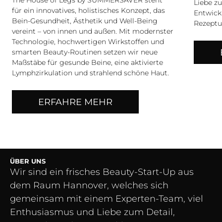
Liebe z
für ein innovatives, holistisches Konzept, das
Entwick
Bein-Gesundheit, Ästhetik und Well-Being
Rezeptu
vereint – von innen und außen. Mit modernster
Technologie, hochwertigen Wirkstoffen und
smarten Beauty-Routinen setzen wir neue
Maßstäbe für gesunde Beine, eine aktivierte
Lymphzirkulation und strahlend schöne Haut.
ERFAHRE MEHR
ÜBER UNS
Wir sind ein frisches Beauty-Start-Up aus
dem Raum Hannover, welches sich
gemeinsam mit einem Experten-Team, viel
Enthusiasmus und Liebe zum Detail,