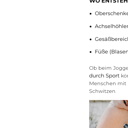
WO ENTSTEH
Oberschenke
Achselhöhle
Gesäßbereic
Füße (Blase
Ob beim Jogge
durch Sport
kön
Menschen mit e
Schwitzen.