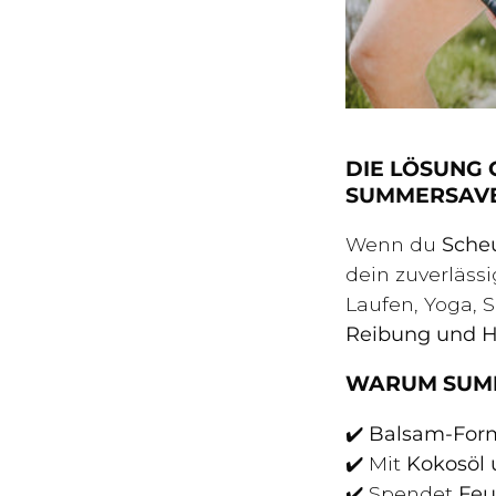
DIE LÖSUNG
SUMMERSAVE
Wenn du
Sche
dein zuverläss
Laufen, Yoga, S
Reibung und Ha
WARUM SUM
✔️
Balsam-For
✔️ Mit
Kokosöl 
✔️ Spendet
Feu