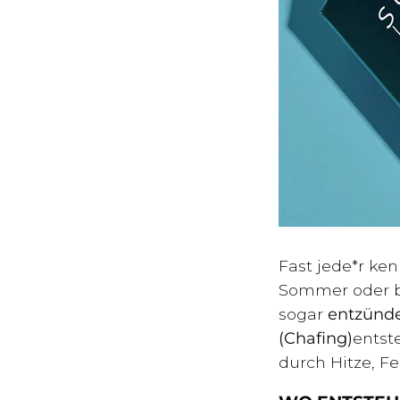
Fast jede*r ke
Sommer oder b
sogar
entzünde
(Chafing)
entste
durch Hitze, F