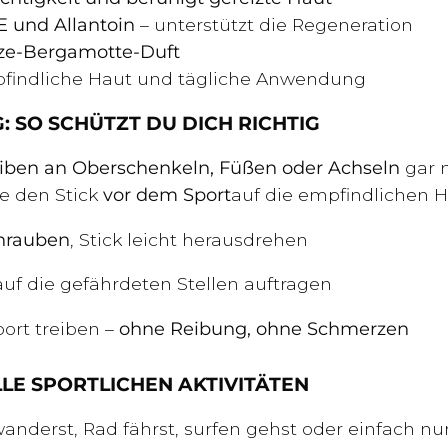
E und Allantoin
– unterstützt die Regeneration
nze-Bergamotte-Duft
mpfindliche Haut und tägliche Anwendung
SO SCHÜTZT DU DICH RICHTIG
ben an Oberschenkeln, Füßen oder Achseln
gar n
e den Stick
vor dem Sport
auf die empfindlichen H
hrauben
, Stick leicht herausdrehen
auf die gefährdeten Stellen auftragen
port treiben –
ohne Reibung, ohne Schmerzen
LLE SPORTLICHEN AKTIVITÄTEN
wanderst, Rad fährst, surfen gehst oder einfach nu