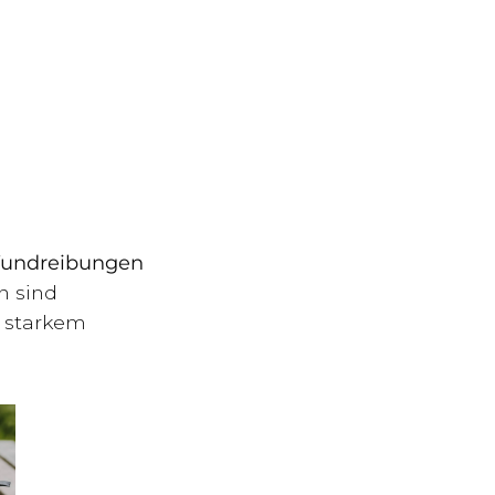
undreibungen
n sind
i starkem