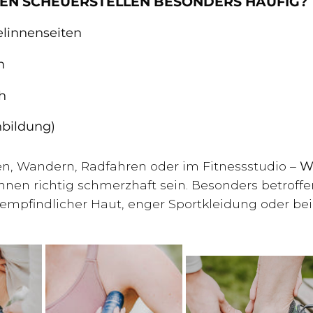
EN SCHEUERSTELLEN BESONDERS HÄUFIG?
linnenseiten
n
h
nbildung)
n, Wandern, Radfahren oder im Fitnessstudio –
W
nen richtig schmerzhaft sein. Besonders betroffe
mpfindlicher Haut, enger Sportkleidung oder be