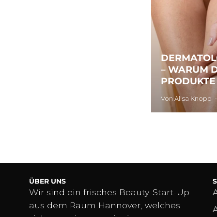
DERMATOL
– WARUM D
PRODUKTE 
Von Alisa Knopp
ÜBER UNS
Wir sind ein frisches Beauty-Start-Up
aus dem Raum Hannover, welches