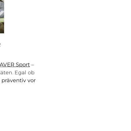
R
VER Sport
–
täten. Egal ob
t
präventiv vor