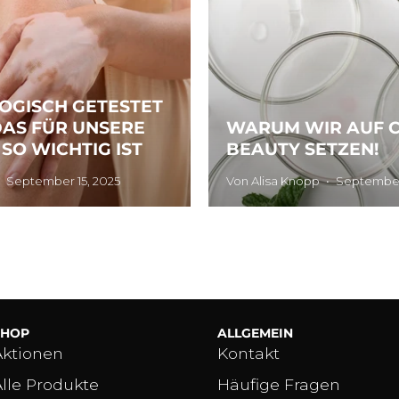
OGISCH GETESTET
AS FÜR UNSERE
WARUM WIR AUF 
SO WICHTIG IST
BEAUTY SETZEN!
September 15, 2025
Von Alisa Knopp
September
SHOP
ALLGEMEIN
Aktionen
Kontakt
Alle Produkte
Häufige Fragen