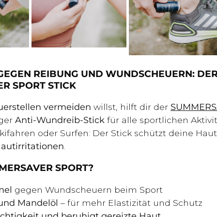
 GEGEN REIBUNG UND WUNDSCHEUERN: DE
R SPORT STICK
uerstellen vermeiden
willst, hilft dir der
SUMMERSA
iger
Anti-Wundreib-Stick
für alle sportlichen Aktivi
kifahren oder Surfen: Der Stick schützt deine Hau
utirritationen
.
MERSAVER SPORT?
mel
gegen Wundscheuern beim Sport
und Mandelöl
– für mehr Elastizität und Schutz
chtigkeit und beruhigt gereizte Haut