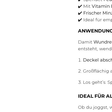
✔️ Mit
Vitamin 
✔️
Frischer Mi
✔️ Ideal für e
ANWENDUNG: 
Damit
Wundrei
entsteht, wend
Deckel absc
Großflächig 
Los geht’s: S
IDEAL FÜR A
Ob du joggst, 