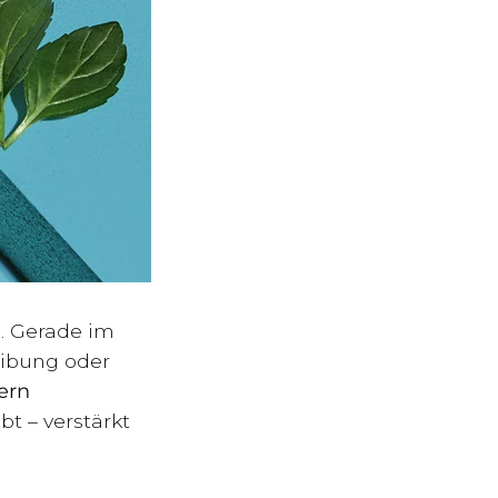
“. Gerade im
eibung oder
ern
bt – verstärkt