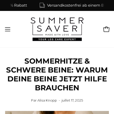
Aller
% Rabatt
Versandkostenfrei ab einem Bestellwert v
au
contenu
Ouvrir
Ouvr
le
menu
de
navigation
SOMMERHITZE &
SCHWERE BEINE: WARUM
DEINE BEINE JETZT HILFE
BRAUCHEN
Par Alisa Knopp
juillet 17, 2025