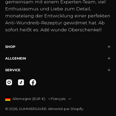
gemeinsam mit einem Experten-Team, viel
Enthusiasmus und Liebe zum Detail,
monatelang der Entwicklung einer perfekten
Anti-Wundreib-Rezeptur gewidmet hat. Ab
sofort heißt es: Adé wunde Oberschenkel!
SHOP
ALLGEMEIN
SERVICE
PAYS
LANGUE
Allemagne (EUR €)
Français
© 2026,
SUMMERSAVER
.
Alimenté par
Shopify
.