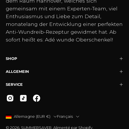
dem Raum Hannover, welches sich
gemeinsam mit einem Experten-Team, viel
Enthusiasmus und Liebe zum Detail,
monatelang der Entwicklung einer perfekten
Anti-Wundreib-Rezeptur gewidmet hat. Ab
sofort heißt es: Adé wunde Oberschenkel!
SHOP
ALLGEMEIN
SERVICE
PAYS
LANGUE
Allemagne (EUR €)
Français
© 2026,
SUMMERSAVER
.
Alimenté par
Shopify
.