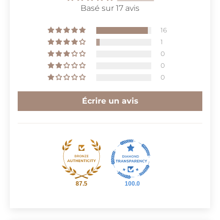
Basé sur 17 avis
16
1
0
0
0
Écrire un avis
87.5
100.0