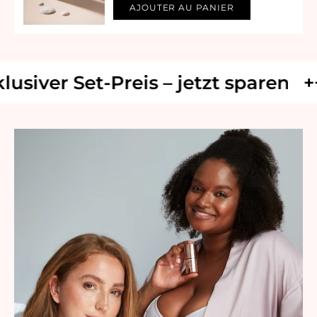
AJOUTER AU PANIER
iver Set-Preis – jetzt sparen
+++ 