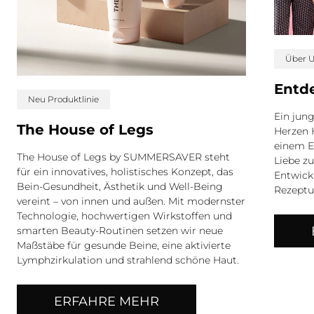
Über 
Entd
Neu Produktlinie
Ein jung
The House of Legs
Herzen 
einem E
The House of Legs by SUMMERSAVER steht
Liebe z
für ein innovatives, holistisches Konzept, das
Entwick
Bein-Gesundheit, Ästhetik und Well-Being
Rezeptu
vereint – von innen und außen. Mit modernster
Technologie, hochwertigen Wirkstoffen und
smarten Beauty-Routinen setzen wir neue
Maßstäbe für gesunde Beine, eine aktivierte
Lymphzirkulation und strahlend schöne Haut.
ERFAHRE MEHR