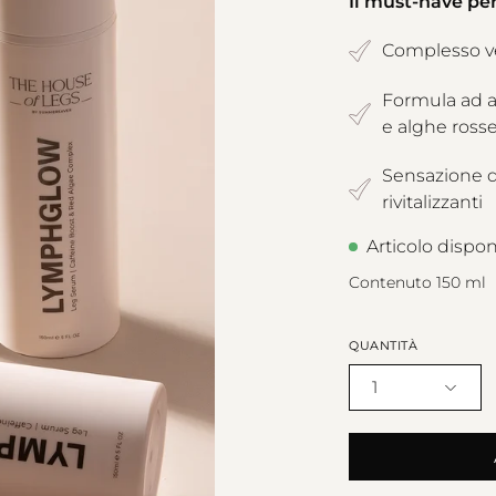
Il must-have pe
Complesso ve
Formula ad a
e alghe ross
Sensazione di
rivitalizzanti
Articolo dispon
Contenuto 150 ml
QUANTITÀ
1