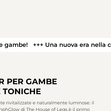
be!
+++ Una nuova era nella cura d
ER PER GAMBE
E TONICHE
 rivitalizzate e naturalmente luminose: il
phGlow di The House of Legs è il primo