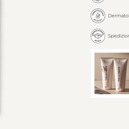
Dermatol
Spedizion