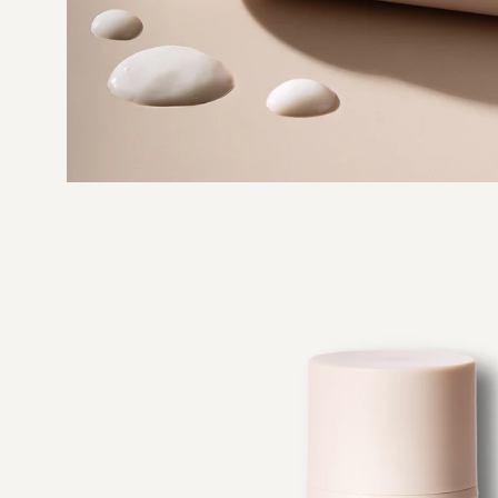
Apri
lightbox
dell'immagine