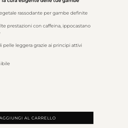
r la cura esigente delle tue gambe
getale rassodante per gambe definite
lte prestazioni con caffeina, ippocastano
e
 pelle leggera grazie ai principi attivi
ibile
AGGIUNGI AL CARRELLO