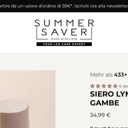
tire da un valore d'ordine di 59€*. Iscriviti ora alla newslette
Mehr als
433+
4 re
SIERO L
GAMBE
34,99 €