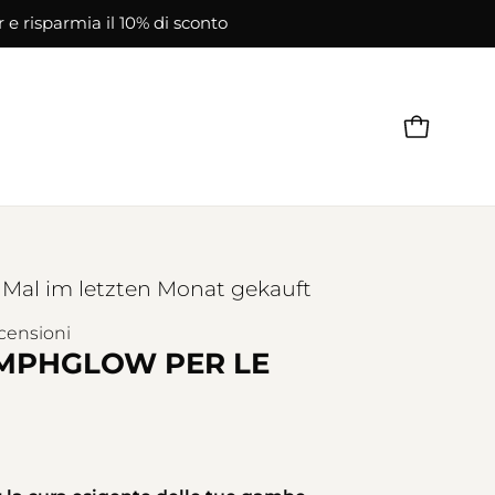
r e risparmia il 10% di sconto
APRI CAR
Mal im letzten Monat gekauft
censioni
YMPHGLOW PER LE