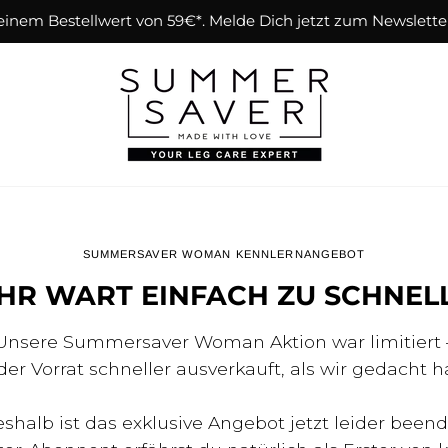
einem Bestellwert von 59€*. Melde Dich jetzt zum Newslette
SUMMERSAVER WOMAN KENNLERNANGEBOT
IHR WART EINFACH ZU SCHNELL
Unsere Summersaver Woman Aktion war limitiert 
er Vorrat schneller ausverkauft, als wir gedacht 
shalb ist das exklusive Angebot jetzt leider beend