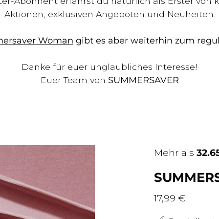
ter-Abonnent erfährst du natürlich als Erster v
Aktionen, exklusiven Angeboten und Neuheiten.
ersaver Woman
gibt es aber weiterhin zum regul
Danke für euer unglaubliches Interesse!
Euer Team von
SUMMERSAVER
Bild-
Mehr als
32.6
Lightbox
SUMMER
öffnen
17,99 €