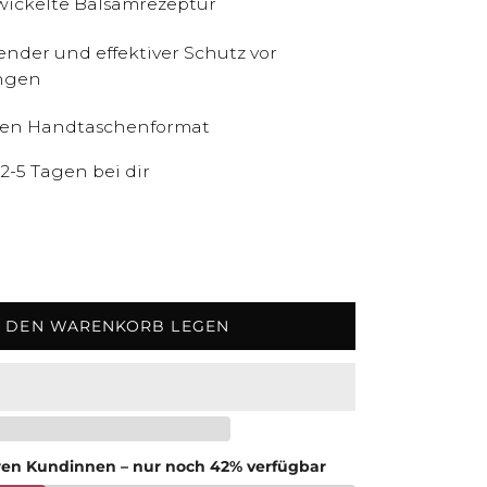
twickelte Balsamrezeptur
nder und effektiver Schutz vor
ngen
hen Handtaschenformat
 2-5 Tagen bei dir
N DEN WARENKORB LEGEN
eren Kundinnen – nur noch 42% verfügbar