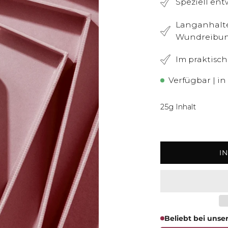
Speziell en
Langanhalte
Wundreibu
Im praktisc
Verfügbar | in
25g Inhalt
I
Beliebt bei uns