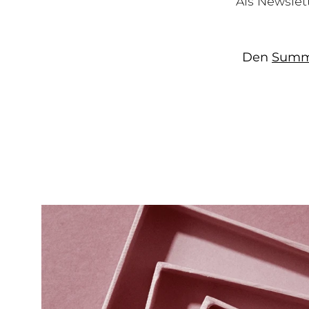
Als Newslet
Den
Summ
Bild-
Lightbox
öffnen